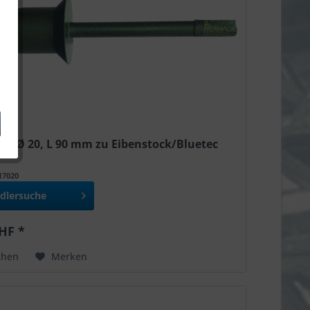
er Ø 20, L 90 mm zu Eibenstock/Bluetec
517020
dlersuche
HF *
chen
Merken