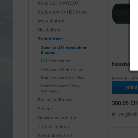
Ruko ULTIMATECUT
Stufenbohrer HSS Ruko
Metallbohrer
Holzbohrer
Steinbohrer
Stein- und Fliesenbohrer
Bluetec
HM-Steinbohrer
Nassbohrer
HM-Steinbohrer Primus
Hammerbohrer Sds-Plus
Artikel-Nr : 51
Hammerbohrer Sds+ 4-
Händ
Schneiden
Blechschälbohrer
300.95 CH
Senker
Vergleic
Gewindeschneiden
Trennscheiben
Kernbohrtechnik