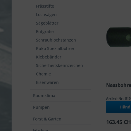
Frässtifte
Lochsägen
Sägeblätter
Entgrater
Schraublochstanzen
Ruko Spezialbohrer
Klebebänder
Sicherheitskennzeichen
Chemie
Eisenwaren
Nassbohrer
Raumklima
Artikel-Nr : 51
Händ
Pumpen
Forst & Garten
163.45 CH
Marken