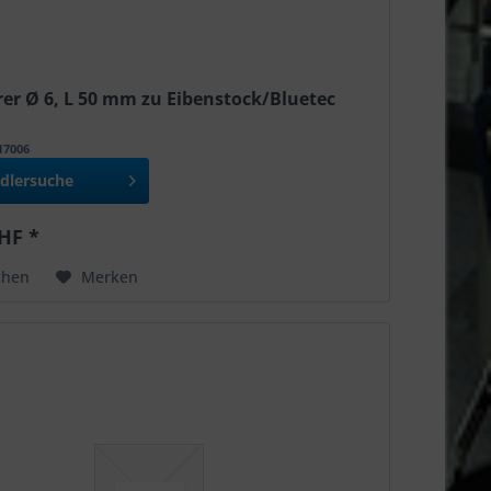
er Ø 6, L 50 mm zu Eibenstock/Bluetec
517006
dlersuche
HF *
chen
Merken