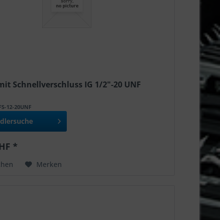
mit Schnellverschluss IG 1/2"-20 UNF
FFS-12-20UNF
dlersuche
HF *
chen
Merken