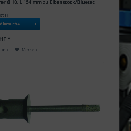
er Ø 10, L 154 mm zu Eibenstock/Bluetec
517011
dlersuche
HF *
chen
Merken