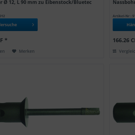
 Ø 12, L 90 mm zu Eibenstock/Bluetec
Nassbohr
7012
Artikel-Nr : 
lersuche
Hän
F *
166.26 C
hen
Merken
Verglei