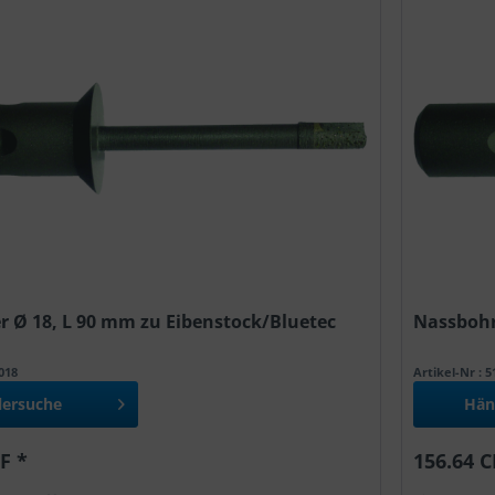
 Ø 18, L 90 mm zu Eibenstock/Bluetec
Nassbohr
7018
Artikel-Nr : 
lersuche
Hän
F *
156.64 C