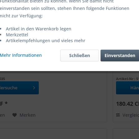
Funktionalität bieten zu können. Wenn Sie damit nicht
einverstanden sein sollten, stehen Ihnen folgende Funktionen
nicht zur Verfügung:
Artikel in den Warenkorb legen
Merkzettel
Artikelempfehlungen und vieles mehr
Mehr Informationen
Schließen
Einverstanden
 Ø 35, L 90 mm zu Eibenstock/Bluetec
Nassbohr
7035
Artikel-Nr : 
lersuche
Hän
F *
180.42 C
hen
Merken
Verglei