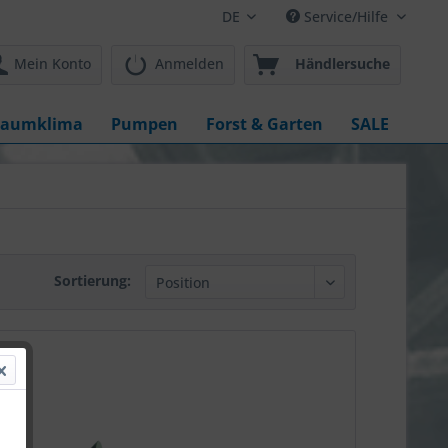
DE
Service/Hilfe
Mein Konto
Anmelden
Händlersuche
aumklima
Pumpen
Forst & Garten
SALE
Sortierung: