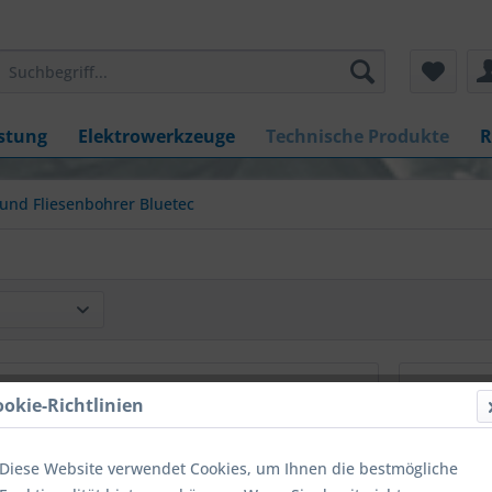
stung
Elektrowerkzeuge
Technische Produkte
R
 und Fliesenbohrer Bluetec
ookie-Richtlinien
Diese Website verwendet Cookies, um Ihnen die bestmögliche