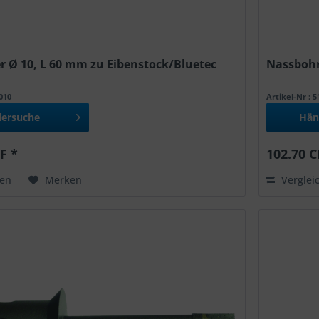
 Ø 10, L 60 mm zu Eibenstock/Bluetec
Nassbohr
7010
Artikel-Nr : 
lersuche
Hän
F *
102.70 C
hen
Merken
Verglei