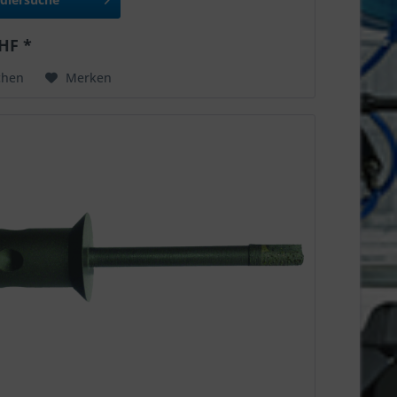
HF *
chen
Merken