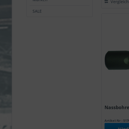
Vergleic
SALE
Nassbohrer
Artikel-Nr : 51
Händ