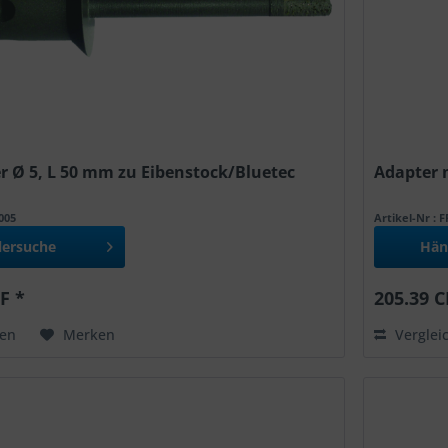
 Ø 5, L 50 mm zu Eibenstock/Bluetec
Adapter 
7005
Artikel-Nr : 
lersuche
Hän
F *
205.39 C
hen
Merken
Verglei