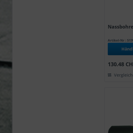
Nassbohrer
Artikel-Nr : 51
Händ
130.48 CH
Vergleic