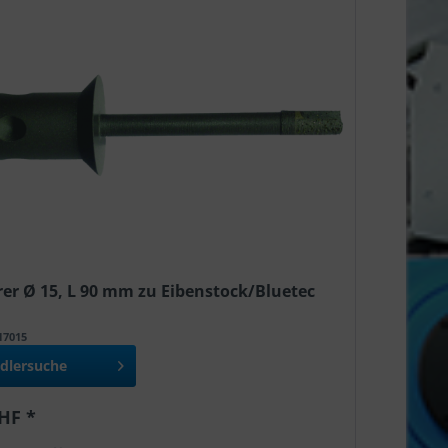
er Ø 15, L 90 mm zu Eibenstock/Bluetec
517015
dlersuche
HF *