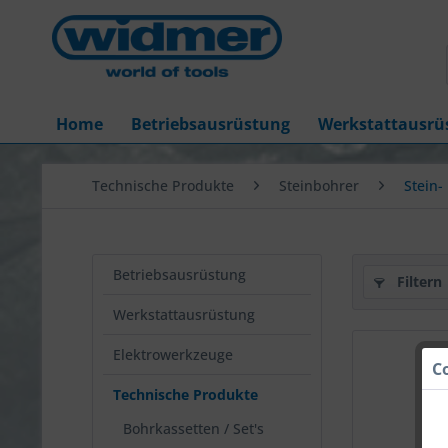
Home
Betriebsausrüstung
Werkstattausrü
Technische Produkte
Steinbohrer
Stein-
Betriebsausrüstung
Filtern
Werkstattausrüstung
Elektrowerkzeuge
C
Technische Produkte
Bohrkassetten / Set's