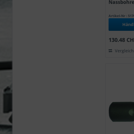
Nassbohrer
Artikel-Nr : 51
Händ
130.48 CH
Vergleic