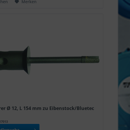
chen
Merken
er Ø 12, L 154 mm zu Eibenstock/Bluetec
517013
dlersuche