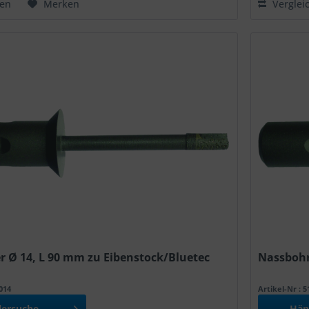
hen
Merken
Verglei
 Ø 14, L 90 mm zu Eibenstock/Bluetec
Nassbohr
7014
Artikel-Nr : 
lersuche
Hän