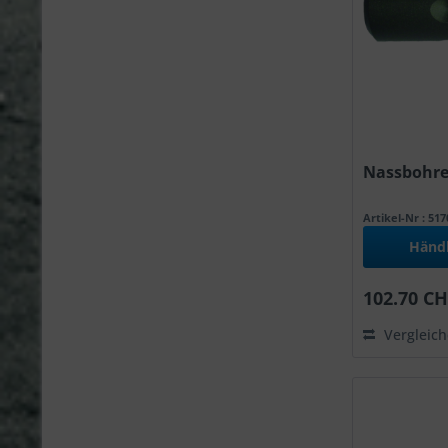
Nassbohrer
Artikel-Nr : 51
Händ
102.70 CH
Vergleic