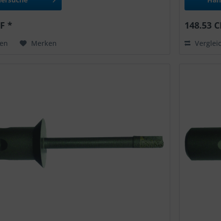
F *
148.53 C
hen
Merken
Verglei