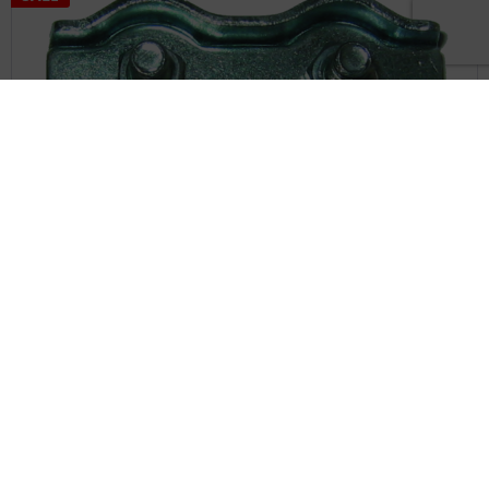
Duplexklemmen verzinkt Gr. 8
Artikel-Nr : 808508
Händlersuche
8.00 CHF *
Merken
SALE