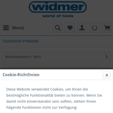
Menü
Technische Produkte
Bohrkassetten / Set's
Ruko ULTIMATECUT
Cookie-Richtlinien
Diese Website verwendet Cookies, um Ihnen die
Stufenbohrer HSS Ruko
bestmögliche Funktionalität bieten zu können. Wenn Sie
damit nicht einverstanden sein sollten, stehen Ihnen
Metallbohrer
folgende Funktionen nicht zur Verfügung: