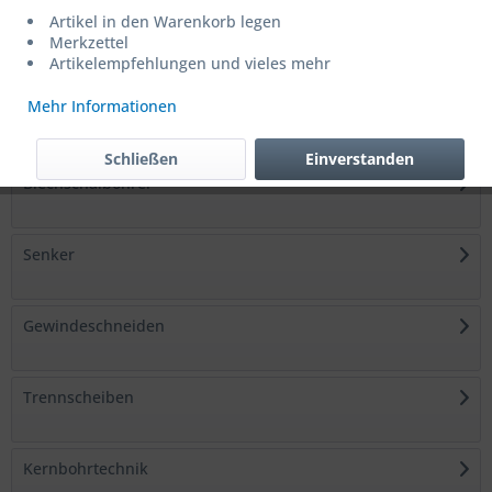
Artikel in den Warenkorb legen
Holzbohrer
Merkzettel
Artikelempfehlungen und vieles mehr
Mehr Informationen
Steinbohrer
Schließen
Einverstanden
Blechschälbohrer
Senker
Gewindeschneiden
Trennscheiben
Kernbohrtechnik