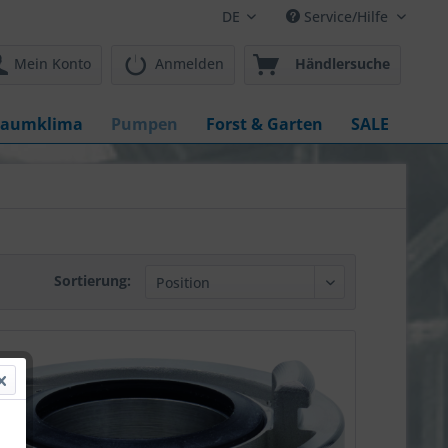
DE
Service/Hilfe
Mein Konto
Anmelden
Händlersuche
aumklima
Pumpen
Forst & Garten
SALE
Sortierung: