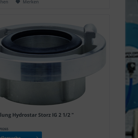
chen
Merken
ung Hydrostar Storz IG 2 1/2 "
970265
dlersuche