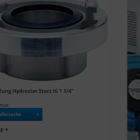
ung Hydrostar Storz IG 1 1/4"
970236
dlersuche
F *