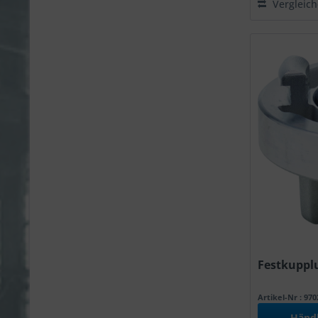
Vergleic
Festkupplu
Artikel-Nr : 97
Händ