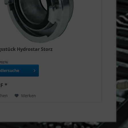
sstück Hydrostar Storz
970276
dlersuche
F *
chen
Merken