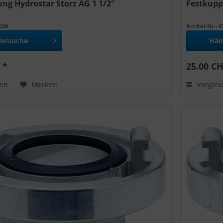
ng Hydrostar Storz AG 1 1/2"
Festkupp
0228
Artikel-Nr : 
lersuche
Hän
 *
25.00 CH
hen
Merken
Verglei