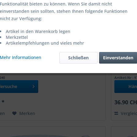
Funktionalität bieten zu können. Wenn Sie damit nicht
einverstanden sein sollten, stehen Ihnen folgende Funktionen
nicht zur Verfügung:
Artikel in den Warenkorb legen
Merkzettel
Artikelempfehlungen und vieles mehr
Mehr Informationen
Schließen
Einverstanden
schlüssel Hydrostar Storz 66/89 mm
Festkuppl
0240
Artikel-Nr : 
lersuche
Hän
 *
36.90 CH
hen
Merken
Verglei