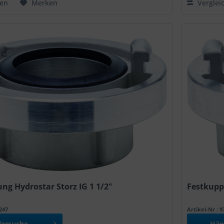
hen
Merken
Verglei
ng Hydrostar Storz IG 1 1/2"
Festkuppl
0247
Artikel-Nr : 
lersuche
Hän