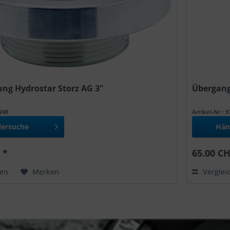
ng Hydrostar Storz AG 3"
Übergang
0248
Artikel-Nr : 
lersuche
Hän
 *
65.00 CH
hen
Merken
Verglei