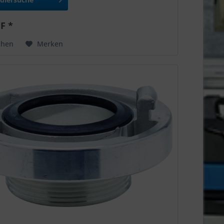
F *
chen
Merken