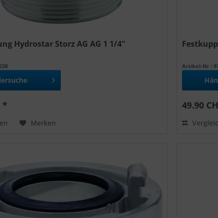
ng Hydrostar Storz AG AG 1 1/4"
Festkupp
0238
Artikel-Nr : 
lersuche
Hän
 *
49.90 CH
hen
Merken
Verglei