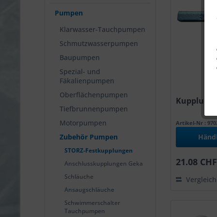
Pumpen
Klarwasser-Tauchpumpen
Schmutzwasserpumpen
Baupumpen
Spezial- und
Fäkalienpumpen
Oberflächenpumpen
Kupplungs
Tiefbrunnenpumpen
Motorpumpen
Artikel-Nr : 97
Zubehör Pumpen
Händ
STORZ-Festkupplungen
21.08 CHF
Anschlusskupplungen Geka
Schläuche
Vergleic
Ansaugschläuche
Schwimmerschalter
Tauchpumpen