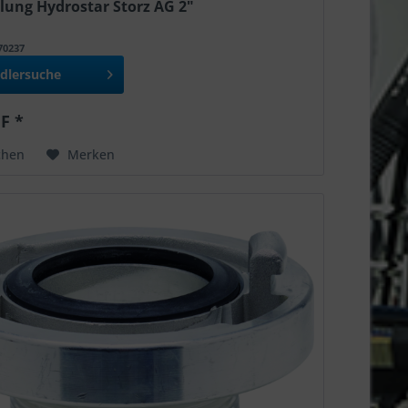
lung Hydrostar Storz AG 2"
970237
dlersuche
F *
chen
Merken