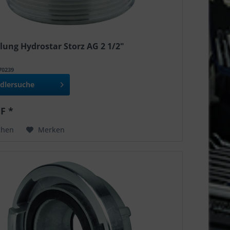
lung Hydrostar Storz AG 2 1/2"
970239
dlersuche
F *
chen
Merken