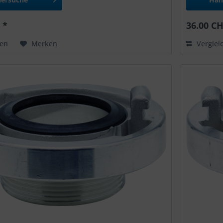
 *
36.00 CH
hen
Merken
Verglei