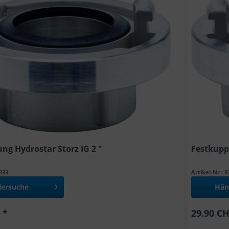
ng Hydrostar Storz IG 2 "
Festkuppl
0233
Artikel-Nr : 
lersuche
Hän
 *
29.90 CH