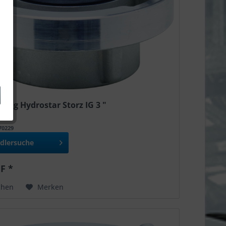
ung Hydrostar Storz IG 3 "
970229
dlersuche
F *
chen
Merken