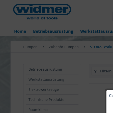
Home
Betriebsausrüstung
Werkstattausrü
Pumpen
Zubehör Pumpen
STORZ-Festk
Betriebsausrüstung
Filtern
Werkstattausrüstung
Elektrowerkzeuge
C
Technische Produkte
Raumklima