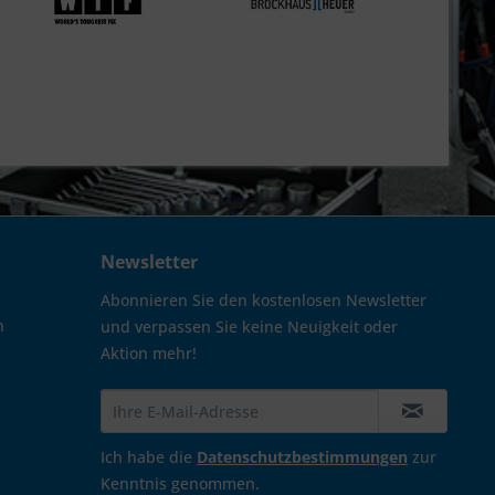
Newsletter
Abonnieren Sie den kostenlosen Newsletter
n
und verpassen Sie keine Neuigkeit oder
Aktion mehr!
Ich habe die
Datenschutzbestimmungen
zur
Kenntnis genommen.