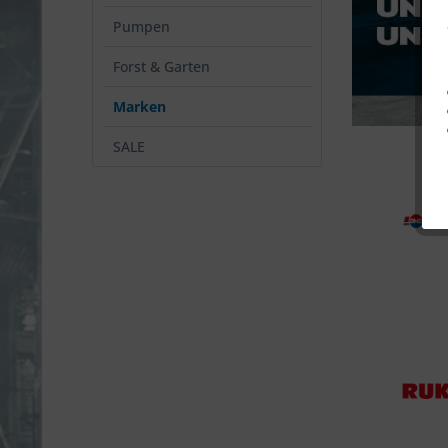
Pumpen
Forst & Garten
Marken
SALE