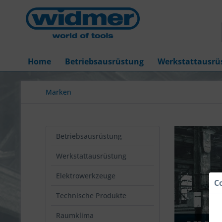
Home
Betriebsausrüstung
Werkstattausrü
Marken
Betriebsausrüstung
Werkstattausrüstung
Elektrowerkzeuge
C
Technische Produkte
Raumklima