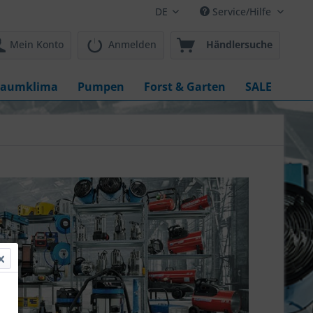
DE
Service/Hilfe
Mein Konto
Anmelden
Händlersuche
aumklima
Pumpen
Forst & Garten
SALE