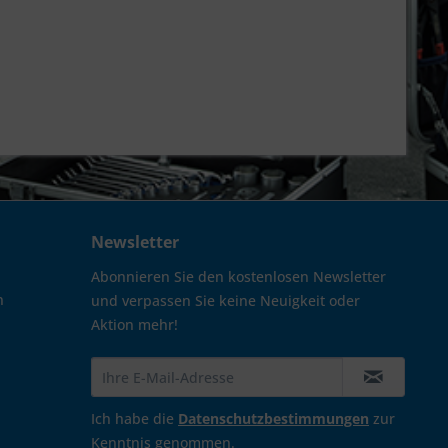
Newsletter
Abonnieren Sie den kostenlosen Newsletter
n
und verpassen Sie keine Neuigkeit oder
Aktion mehr!
Ich habe die
Datenschutzbestimmungen
zur
Kenntnis genommen.