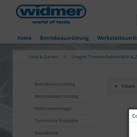
Home
Betriebsausrüstung
Werkstattausrü
Forst & Garten
Oregon Trimmerfadenköpfe & 
Betriebsausrüstung
Filtern
Werkstattausrüstung
Elektrowerkzeuge
C
Technische Produkte
Raumklima