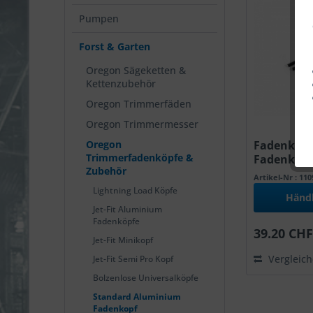
Pumpen
Forst & Garten
Oregon Sägeketten &
Kettenzubehör
Oregon Trimmerfäden
Oregon Trimmermesser
Oregon
Fadenkopf
Trimmerfadenköpfe &
Fadenkop
Zubehör
Artikel-Nr : 11
Lightning Load Köpfe
Händ
Jet-Fit Aluminium
Fadenköpfe
39.20 CHF
Jet-Fit Minikopf
Vergleic
Jet-Fit Semi Pro Kopf
Bolzenlose Universalköpfe
Standard Aluminium
Fadenkopf