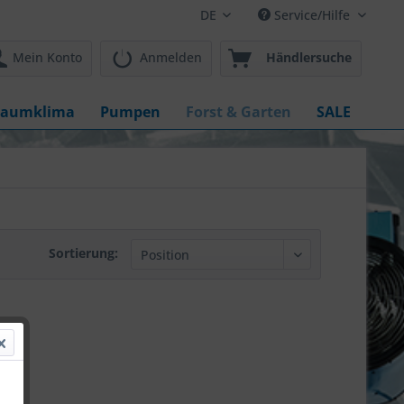
DE
Service/Hilfe
Mein Konto
Anmelden
Händlersuche
aumklima
Pumpen
Forst & Garten
SALE
Sortierung: