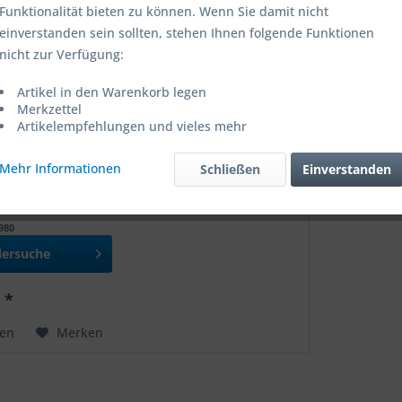
Funktionalität bieten zu können. Wenn Sie damit nicht
einverstanden sein sollten, stehen Ihnen folgende Funktionen
nicht zur Verfügung:
Artikel in den Warenkorb legen
Merkzettel
Artikelempfehlungen und vieles mehr
Mehr Informationen
Schließen
Einverstanden
 Oregon Standard Aluminium, 4-
f
0980
lersuche
 *
hen
Merken