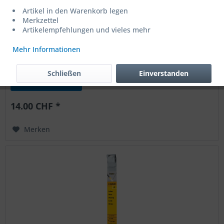
Artikel in den Warenkorb legen
Merkzettel
Artikelempfehlungen und vieles mehr
Lötstäbe GYS Kupfer 5 Stk (6% Phosphor) Ø 2,0 mm
Mehr Informationen
Artikel-Nr : T047181
Schließen
Einverstanden
Händlersuche
14.00 CHF *
Merken