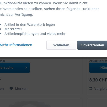
Funktionalität bieten zu können. Wenn Sie damit nicht
einverstanden sein sollten, stehen Ihnen folgende Funktionen
nicht zur Verfügung:
Artikel in den Warenkorb legen
Merkzettel
Artikelempfehlungen und vieles mehr
Mehr Informationen
Schließen
Einverstanden
n GYS Spez. Set à 10Stk. 100A
Sicherung
54486
Artikel-Nr : 
lersuche
Hän
*
8.30 CHF
hen
Merken
Verglei