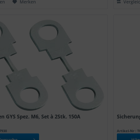
hen
Merken
Verglei
n GYS Spez. M6, Set à 2Stk. 150A
Sicherung
27930
Artikel-Nr : 
lersuche
Hän