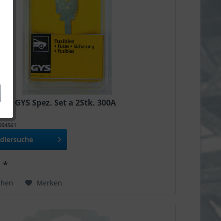
en GYS Spez. Set a 2Stk. 300A
T054561
dlersuche
 *
chen
Merken