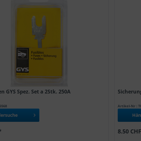
n GYS Spez. Set a 2Stk. 250A
Sicherung
55568
Artikel-Nr : 
lersuche
Hän
*
8.50 CHF