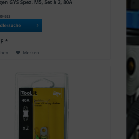
en GYS Spez. M5, Set à 2, 80A
T054653
dlersuche
F *
chen
Merken