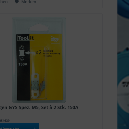
chen
Merken
en GYS Spez. M5, Set à 2 Stk. 150A
T054639
dlersuche