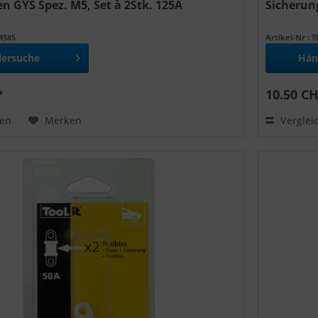
n GYS Spez. M5, Set à 2Stk. 125A
Sicherung
54585
Artikel-Nr : 
lersuche
Hän
*
10.50 CH
hen
Merken
Verglei