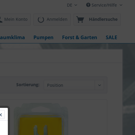
DE
Service/Hilfe
Mein Konto
Anmelden
Händlersuche
aumklima
Pumpen
Forst & Garten
SALE
Sortierung: