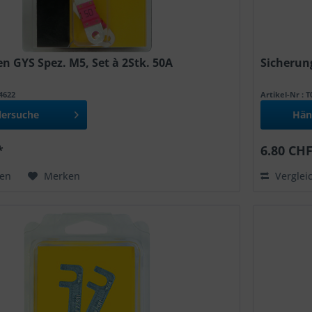
n GYS Spez. M5, Set à 2Stk. 50A
Sicherung
54622
Artikel-Nr : 
lersuche
Hän
*
6.80 CHF
hen
Merken
Verglei