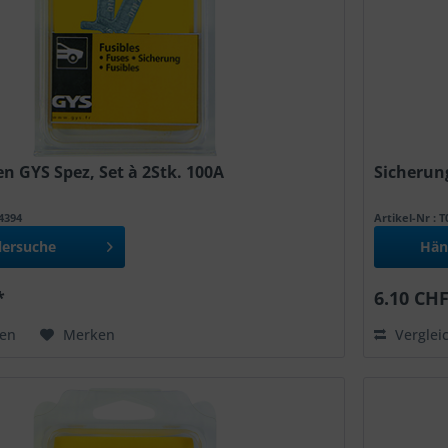
n GYS Spez, Set à 2Stk. 100A
Sicherung
54394
Artikel-Nr : 
lersuche
Hän
*
6.10 CHF
hen
Merken
Verglei