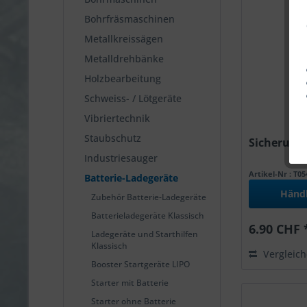
Bohrfräsmaschinen
Metallkreissägen
Metalldrehbänke
Holzbearbeitung
Schweiss- / Lötgeräte
Vibriertechnik
Staubschutz
Sicherunge
Industriesauger
Artikel-Nr : T0
Batterie-Ladegeräte
Händ
Zubehör Batterie-Ladegeräte
Batterieladegeräte Klassisch
6.90 CHF 
Ladegeräte und Starthilfen
Klassisch
Vergleic
Booster Startgeräte LIPO
Starter mit Batterie
Starter ohne Batterie