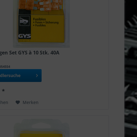
en Set GYS à 10 Stk. 40A
T054554
dlersuche
 *
chen
Merken