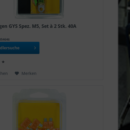
en GYS Spez. M5, Set à 2 Stk. 40A
T054646
dlersuche
 *
chen
Merken