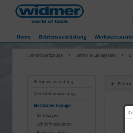
Home
Betriebsausrüstung
Werkstattausrü
Elektrowerkzeuge
Batterie-Ladegeräte
S
Betriebsausrüstung
Filtern
Werkstattausrüstung
Elektrowerkzeuge
C
Bandsägen
Schleifmaschinen
Bohrmaschinen