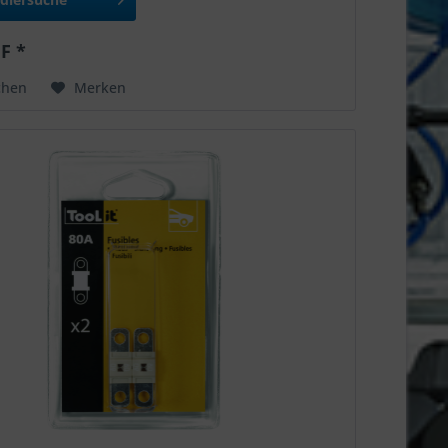
F *
chen
Merken