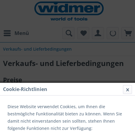
Menü
Verkaufs- und Lieferbedingungen
Verkaufs- und Lieferbedingungen
Preise
Cookie-Richtlinien
Die Verkaufsrichtpreise (Katalogpreise) sind inklusive
Mehrwertsteuer. In den Nettoeinkaufspreisen des
Wiederverkäufers ist die MWST nicht inbegriffen.
Diese Website verwendet Cookies, um Ihnen die
Berechnungsbasis für die MWST ist der Nettowarenwert und
bestmögliche Funktionalität bieten zu können. Wenn Sie
allfällige Versand- und Verpackungsspesen. Die Preise sind
damit nicht einverstanden sein sollten, stehen Ihnen
freie Marktpreise, Preisänderungen sind jederzeit ohne
folgende Funktionen nicht zur Verfügung:
Voranzeige möglich, sämtliche frühere Preislisten verlieren