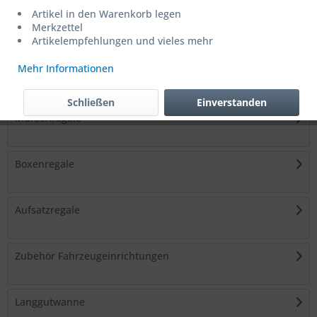
Artikel in den Warenkorb legen
Kofferschränke
Merkzettel
Artikelempfehlungen und vieles mehr
Mehr Informationen
Sortimentskoffer
Schließen
Einverstanden
Muldenregale
Boxenregale
Aufsatzregale
Zubehör Fahrzeugeinrichtungen
Langgutwanne