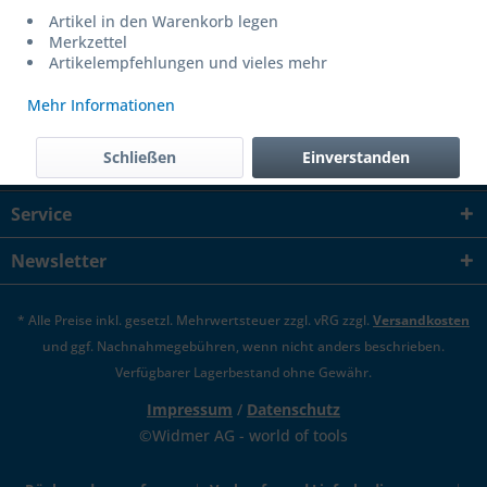
Artikel in den Warenkorb legen
E-Mail senden
Merkzettel
Artikelempfehlungen und vieles mehr
Mehr Informationen
Kontakt
Schließen
Einverstanden
Downloads
Service
Newsletter
* Alle Preise inkl. gesetzl. Mehrwertsteuer zzgl. vRG zzgl.
Versandkosten
und ggf. Nachnahmegebühren, wenn nicht anders beschrieben.
Verfügbarer Lagerbestand ohne Gewähr.
Impressum
/
Datenschutz
©Widmer AG - world of tools