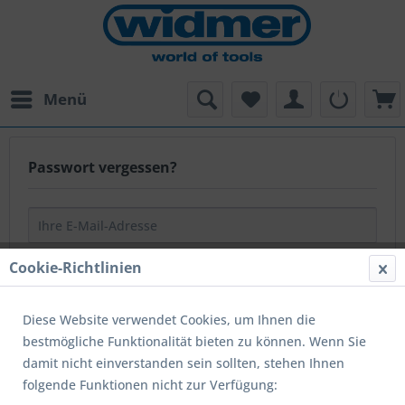
Menü
Passwort vergessen?
Cookie-Richtlinien
Wir senden Ihnen eine Bestätigungs-E-Mail. Klicken Sie
auf den darin enthaltenen Link, um Ihr Passwort zu
Diese Website verwendet Cookies, um Ihnen die
ändern.
bestmögliche Funktionalität bieten zu können. Wenn Sie
damit nicht einverstanden sein sollten, stehen Ihnen
folgende Funktionen nicht zur Verfügung:
Zurück